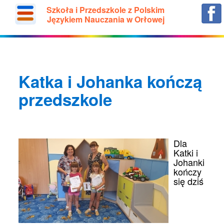
Szkoła i Przedszkole z Polskim
Językiem Nauczania w Orłowej
Katka i Johanka kończą
przedszkole
Dla
Katki i
Johanki
kończy
się dziś