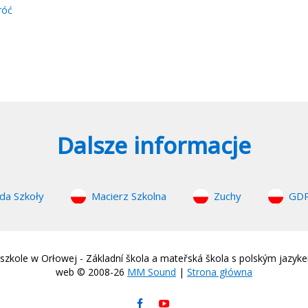
róć
Dalsze informacje
da Szkoły
Macierz Szkolna
Zuchy
GD
zkole w Orłowej - Základní škola a mateřská škola s polským jazyk
web © 2008-26
MM Sound
|
Strona główna