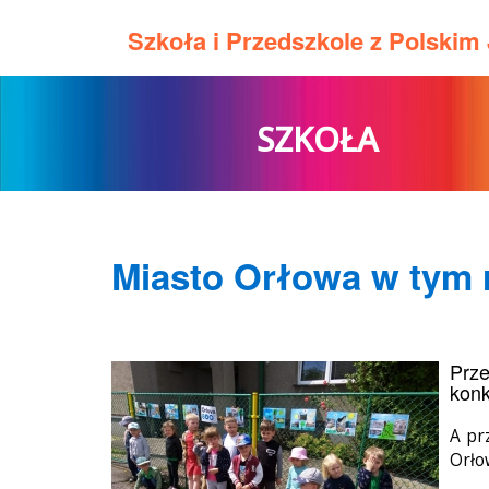
Szkoła i Przedszkole z Polski
SZKOŁA
Miasto Orłowa w tym r
Prze
konk
A pr
Orło