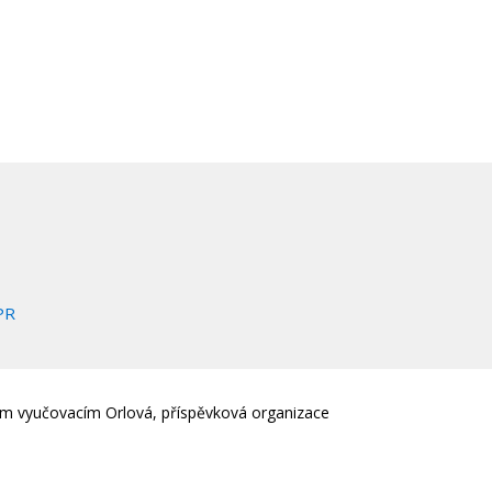
PR
em vyučovacím Orlová, příspěvková organizace