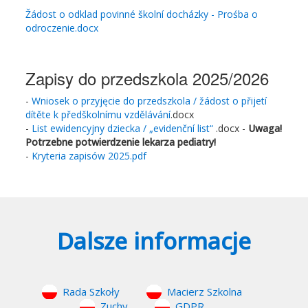
Žádost o odklad povinné školní docházky - Prośba o
odroczenie.docx
Zapisy do przedszkola 2025/2026
-
Wniosek o przyjęcie do przedszkola / žádost o přijetí
dítěte k předškolnímu vzdělávání
.docx
-
List ewidencyjny dziecka / „evidenční list“
.docx -
Uwaga!
Potrzebne potwierdzenie lekarza pediatry!
-
Kryteria zapisów 2025.pdf
Dalsze informacje
Rada Szkoły
Macierz Szkolna
Zuchy
GDPR